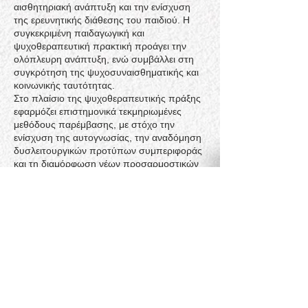
αισθητηριακή ανάπτυξη και την ενίσχυση
της ερευνητικής διάθεσης του παιδιού. Η
συγκεκριμένη παιδαγωγική και
ψυχοθεραπευτική πρακτική προάγει την
ολόπλευρη ανάπτυξη, ενώ συμβάλλει στη
συγκρότηση της ψυχοσυναισθηματικής και
κοινωνικής ταυτότητας.
Στο πλαίσιο της ψυχοθεραπευτικής πράξης
εφαρμόζει επιστημονικά τεκμηριωμένες
μεθόδους παρέμβασης, με στόχο την
ενίσχυση της αυτογνωσίας, την αναδόμηση
δυσλειτουργικών προτύπων συμπεριφοράς
και τη διαμόρφωση νέων προσαρμοστικών
στρατηγικών αντιμετώπισης. Η θεραπεία
νοείται ως μία διαδικασία σταδιακής
μετασχηματιστικής αλλαγής, η οποία
προϋποθέτει ενεργή συμμετοχή και
δέσμευση τόσο από τον θεραπευόμενο όσο
και από το υποστηρικτικό του περιβάλλον.
Η κλινική της πρακτική εστιάζει στην
αντιμετώπιση ψυχοσυναισθηματικών
δυσκολιών όπως η θλίψη, το άγχος και ο
φόβος, καθώς και στην τροποποίηση
αυτοκαταστροφικών συμπεριφορών. Μέσα