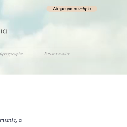
Αίτημα για συνεδρία
ια
θρογραφία
Επικοινωνία
πευτές, οι