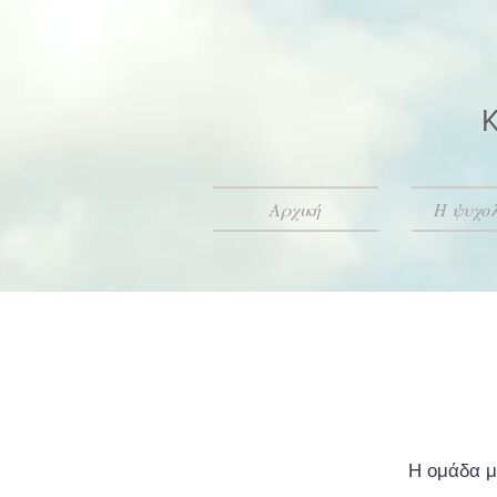
Κ
Αρχική
Η ψυχο
Η ομάδα μ