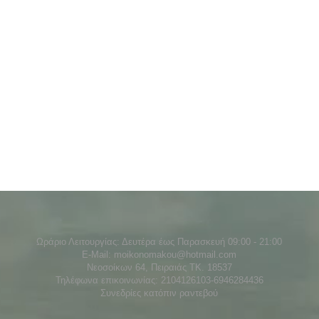
Ωράριο Λειτουργίας: Δευτέρα έως Παρασκευή 09:00 - 21:00
E-Mail: moikonomakou@hotmail.com
Νεοσοίκων 64, Πειραιάς ΤΚ. 18537
Τηλέφωνα επικοινωνίας: 2104126103-6946284436
Συνεδρίες κατόπιν ραντεβού