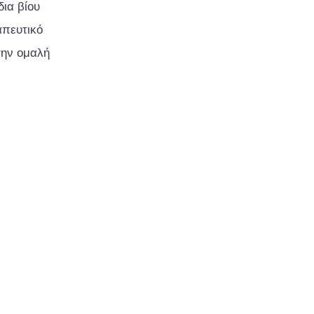
δια βίου
απευτικό
την ομαλή